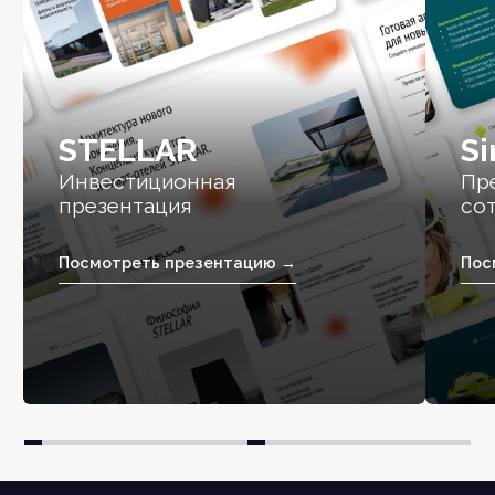
STELLAR
Si
Инвестиционная
Пр
презентация
со
Посмотреть презентацию →
Пос