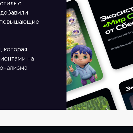
стиль с
 добавили
, повышающие
, которая
лиентами на
онализма.