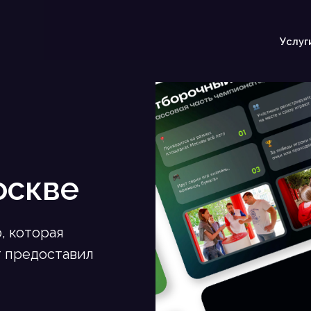
Услуг
оскве
, которая
т предоставил