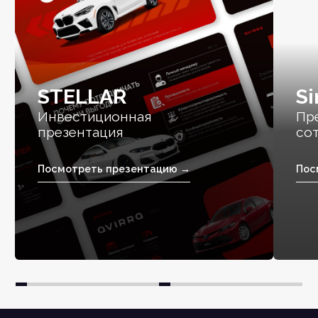
STELLAR
Si
Инвестиционная
Пр
презентация
со
Посмотреть презентацию →
Пос